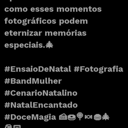
como esses momentos
fotográficos podem
eternizar memórias
especiais.🎄
#EnsaioDeNatal
#Fotografia
#BandMulher
#CenarioNatalino
#NatalEncantado
#DoceMagia
🍰🍩🍭🍬🧁🎄